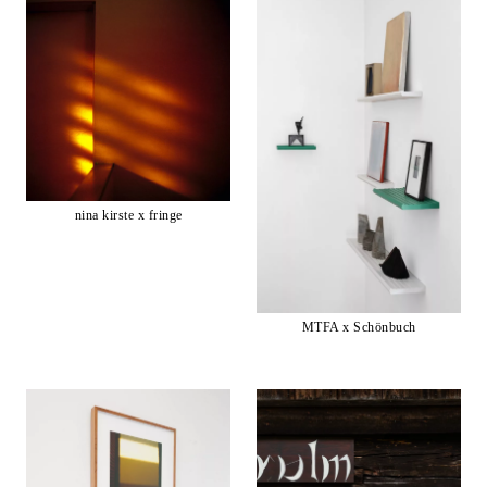
nina kirste x fringe
MTFA x Schönbuch