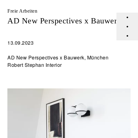
Freie Arbeiten
•
AD New Perspectives x Bauwerk
Freie Arbeiten
•
•
Auftragsarbeiten
13.09.2023
Veröffentlichungen
AD New Perspectives x Bauwerk, München
Über Nina Kirste
Robert Stephan Interior
Kontakt